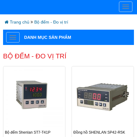
Trang chủ
Bộ đếm - Đo vị trí
DANH MỤC SẢN PHẨM
BỘ ĐẾM - ĐO VỊ TRÍ
Bộ đếm Shenlan ST7-T41P
Đồng hồ SHENLAN SP42-R5K