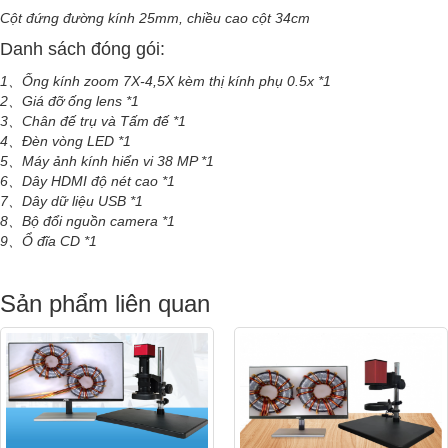
Cột đứng đường kính 25mm, chiều cao cột 34cm
Danh sách đóng gói:
1、Ống kính zoom 7X-4,5X kèm thị kính phụ 0.5x *1
2、Giá đỡ ống lens *1
3、Chân đế trụ và Tấm đế *1
4、Đèn vòng LED *1
5、Máy ảnh kính hiển vi 38 MP *1
6、Dây HDMI độ nét cao *1
7、Dây dữ liệu USB *1
8、Bộ đổi nguồn camera *1
9、Ổ đĩa CD *1
Sản phẩm liên quan