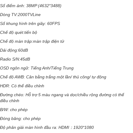
Số điểm ảnh: 38MP (4632*3488)
Dòng TV:2000TVLine
Số khung hình trên giây: 60FPS
Chế độ quét:tiến bộ
Chế độ màn trập:màn trập điện tử
Dải động:60dB
Radio S/N:45dB
OSD ngôn ngữ: Tiếng Anh/Tiếng Trung
Chế độ AWB: Cân bằng trắng một lần/ thủ công/ tự động
HDR: Có thể điều chỉnh
Đường chéo: Hỗ trợ 5 màu ngang và dọc/chiều rộng đường có thể
điều chỉnh
B/W: cho phép
Đóng băng: cho phép
Độ phân giải màn hình đầu ra: HDMI：1920*1080