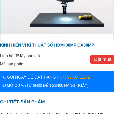
KÍNH HIỂN VI KĨ THUẬT SỐ HDMI 38MP CA38MP
Liên hệ để lấy báo giá
Đặt mua
Mã sản phẩm:
GỌI NGAY ĐỂ ĐẶT HÀNG
(+84) 977.641.272
MỞ CỬA: (TỪ 8H00 ĐẾN 21H00 HÀNG NGÀY)
CHI TIẾT SẢN PHẨM