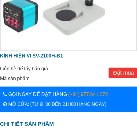
KÍNH HIỂN VI SV-2100H-B1
Liên hệ để lấy báo giá
Đặt mua
Mã sản phẩm:
GỌI NGAY ĐỂ ĐẶT HÀNG
(+84) 977.641.272
MỞ CỬA: (TỪ 8H00 ĐẾN 21H00 HÀNG NGÀY)
CHI TIẾT SẢN PHẨM