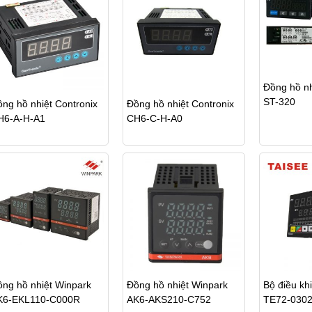
Đồng hồ n
ST-320
ng hồ nhiệt Contronix
Đồng hồ nhiệt Contronix
H6-A-H-A1
CH6-C-H-A0
ng hồ nhiệt Winpark
Đồng hồ nhiệt Winpark
Bộ điều kh
K6-EKL110-C000R
AK6-AKS210-C752
TE72-030