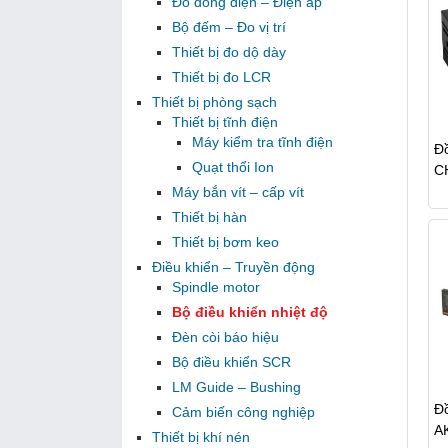
Đo dòng điện – Điện áp
Bộ đếm – Đo vị trí
Thiết bị đo dộ dày
Thiết bị đo LCR
Thiết bị phòng sạch
Thiết bị tĩnh điện
Máy kiểm tra tĩnh điện
Đồ
Quạt thổi Ion
C
Máy bắn vít – cấp vít
Thiết bị hàn
Thiết bị bơm keo
Điều khiển – Truyền động
Spindle motor
Bộ điều khiển nhiệt độ
Đèn còi báo hiệu
Bộ điều khiển SCR
LM Guide – Bushing
Đồ
Cảm biến công nghiệp
A
Thiết bị khí nén