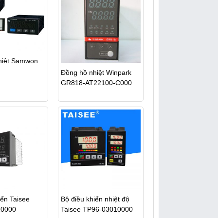
hiệt Samwon
Đồng hồ nhiệt Winpark
GR818-AT22100-C000
iển Taisee
Bộ điều khiển nhiệt độ
20000
Taisee TP96-03010000