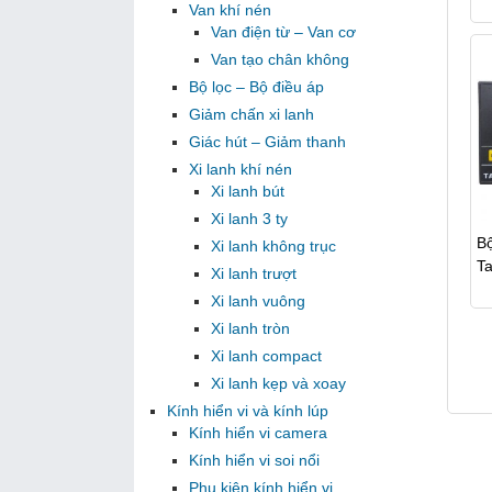
Van khí nén
Van điện từ – Van cơ
Van tạo chân không
Bộ lọc – Bộ điều áp
Giảm chấn xi lanh
Giác hút – Giảm thanh
Xi lanh khí nén
Xi lanh bút
Xi lanh 3 ty
Bộ
Xi lanh không trục
T
Xi lanh trượt
Xi lanh vuông
Xi lanh tròn
Xi lanh compact
Xi lanh kẹp và xoay
Kính hiển vi và kính lúp
Kính hiển vi camera
Kính hiển vi soi nổi
Phụ kiện kính hiển vi