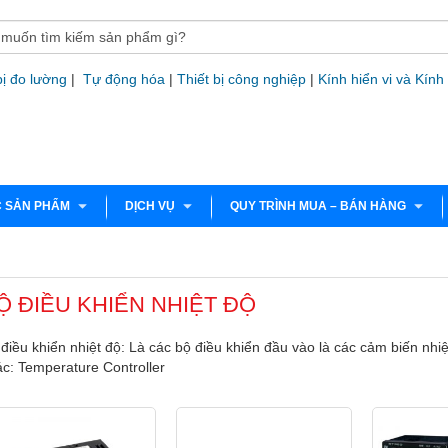
bị đo lường
|
Tự động hóa
|
Thiết bị công nghiệp
|
Kính hiển vi và Kính
 SẢN PHẨM
DỊCH VỤ
QUY TRÌNH MUA – BÁN HÀNG
Ộ ĐIỀU KHIỂN NHIỆT ĐỘ
điều khiển nhiệt độ: Là các bộ điều khiển đầu vào là các cảm biến nhiệ
c: Temperature Controller