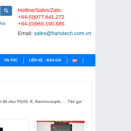
Hotline/Sales/Zalo:
+84-(0)977.641.272
 lúp
+84-(0)963.190.685
Email:
sales@hanstech.com.vn
TIN TỨC
LIÊN HỆ – BÁO GIÁ
t độ như Pt100, K, thermocouple, ... Tên gọi