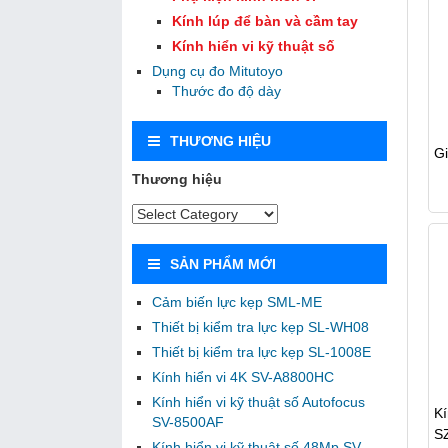
Kính lúp để bàn và cầm tay
Kính hiển vi kỹ thuật số
Dụng cụ đo Mitutoyo
Thước đo độ dày
THƯƠNG HIỆU
Gi
Thương hiệu
SẢN PHẨM MỚI
Cảm biến lực kẹp SML-ME
Thiết bị kiểm tra lực kẹp SL-WH08
Thiết bị kiểm tra lực kẹp SL-1008E
Kính hiển vi 4K SV-A8800HC
Kính hiển vi kỹ thuật số Autofocus
Kí
SV-8500AF
S
Kính hiển vi kỹ thuật số 48Mp SV-