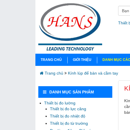
Thiết 
TRANG CHỦ
GIỚI THIỆU
DANH MỤC CÁC
Trang chủ
Kính lúp để bàn và cầm tay
K
DANH MỤC SẢN PHẨM
Kín
Thiết bị đo lường
cần
Thiết bị đo lực căng
bàn
Thiết bị đo nhiệt độ
Thiết bị đo từ trường