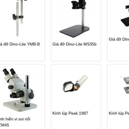
Giá đỡ Din
á đỡ Dino-Lite YMB-B
Giá đỡ Dino-Lite MS35b
Kính lúp Peak 1987
Kính lúp P
nh hiển vi soi nổi
ZM45