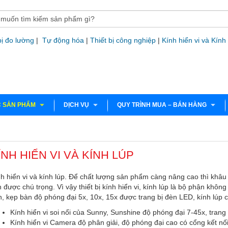
bị đo lường
|
Tự động hóa
|
Thiết bị công nghiệp
|
Kính hiển vi và Kính
 SẢN PHẨM
DỊCH VỤ
QUY TRÌNH MUA – BÁN HÀNG
ÍNH HIỂN VI VÀ KÍNH LÚP
h hiển vi và kính lúp. Để chất lượng sản phẩm càng nâng cao thì khâ
 được chú trọng. Vì vậy thiết bị kính hiển vi, kính lúp là bộ phận không
, kẹp bàn độ phóng đại 5x, 10x, 15x được trang bị đèn LED, kính lúp 
Kính hiển vi soi nổi của Sunny, Sunshine độ phóng đại 7-45x, trang
Kính hiển vi Camera độ phân giải, độ phóng đại cao có cổng kết n