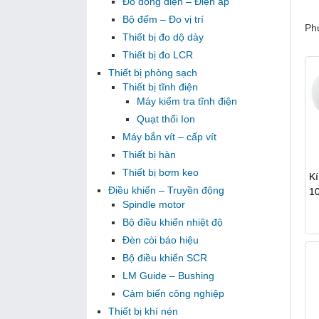
Đo dòng điện – Điện áp
Bộ đếm – Đo vị trí
Phụ
Thiết bị đo dộ dày
Thiết bị đo LCR
Thiết bị phòng sạch
Thiết bị tĩnh điện
Máy kiểm tra tĩnh điện
Quạt thổi Ion
Máy bắn vít – cấp vít
Thiết bị hàn
Thiết bị bơm keo
Kí
Điều khiển – Truyền động
1
Spindle motor
Bộ điều khiển nhiệt độ
Đèn còi báo hiệu
Bộ điều khiển SCR
LM Guide – Bushing
Cảm biến công nghiệp
Thiết bị khí nén