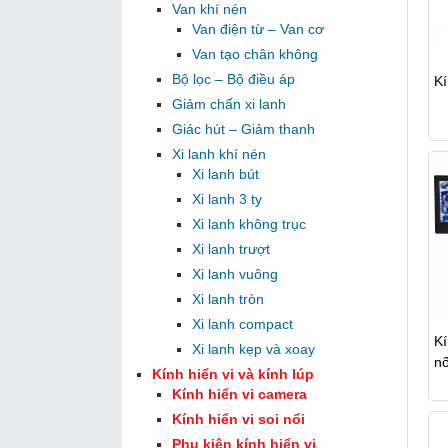
Van khí nén
Van điện từ – Van cơ
Van tạo chân không
Bộ lọc – Bộ điều áp
Kí
Giảm chấn xi lanh
Giác hút – Giảm thanh
Xi lanh khí nén
Xi lanh bút
Xi lanh 3 ty
Xi lanh không trục
Xi lanh trượt
Xi lanh vuông
Xi lanh tròn
Xi lanh compact
Kí
Xi lanh kẹp và xoay
n
Kính hiển vi và kính lúp
Kính hiển vi camera
Kính hiển vi soi nổi
Phụ kiện kính hiển vi