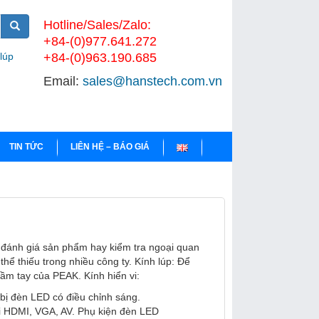
Hotline/Sales/Zalo:
+84-(0)977.641.272
 lúp
+84-(0)963.190.685
Email:
sales@hanstech.com.vn
TIN TỨC
LIÊN HỆ – BÁO GIÁ
u đánh giá sản phẩm hay kiểm tra ngoại quan
 thể thiếu trong nhiều công ty. Kính lúp: Để
cầm tay của PEAK. Kính hiển vi:
 bị đèn LED có điều chỉnh sáng.
ối HDMI, VGA, AV. Phụ kiện đèn LED