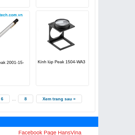
Kính lúp Peak 1504-WA3
eak 2001-15-
6
…
8
Xem trang sau »
Facebook Page HansVina