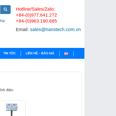
Hotline/Sales/Zalo:
+84-(0)977.641.272
 lúp
+84-(0)963.190.685
Email:
sales@hanstech.com.vn
TIN TỨC
LIÊN HỆ – BÁO GIÁ
tĩnh điện.