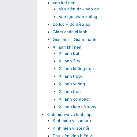
Van khí nén
Van điện từ – Van cơ
Van tạo chân không
Bộ lọc – Bộ điều áp
Giảm chấn xi lanh
Giác hút – Giảm thanh
Xi lanh khí nén
Xi lanh bút
Xi lanh 3 ty
Xi lanh không trục
Xi lanh trượt
Xi lanh vuông
Xi lanh tròn
Xi lanh compact
Xi lanh kẹp và xoay
Kính hiển vi và kính lúp
Kính hiển vi camera
Kính hiển vi soi nổi
Phụ kiện kính hiển vi