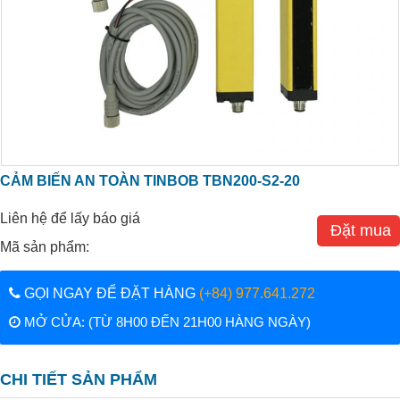
CẢM BIẾN AN TOÀN TINBOB TBN200-S2-20
Liên hệ để lấy báo giá
Đặt mua
Mã sản phẩm:
GỌI NGAY ĐỂ ĐẶT HÀNG
(+84) 977.641.272
MỞ CỬA: (TỪ 8H00 ĐẾN 21H00 HÀNG NGÀY)
CHI TIẾT SẢN PHẨM