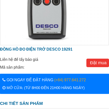
ĐỒNG HỒ ĐO ĐIỆN TRỞ DESCO 19291
Liên hệ để lấy báo giá
Đặt mua
Mã sản phẩm:
GỌI NGAY ĐỂ ĐẶT HÀNG
(+84) 977.641.272
MỞ CỬA: (TỪ 8H00 ĐẾN 21H00 HÀNG NGÀY)
CHI TIẾT SẢN PHẨM