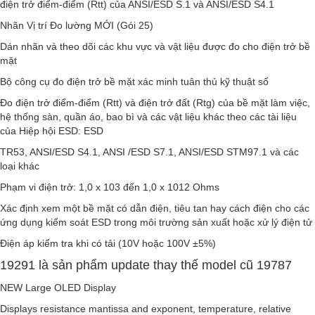
điện trở điểm-điểm (Rtt) của ANSI/ESD S.1 và ANSI/ESD S4.1
Nhãn Vị trí Đo lường MỚI (Gói 25)
Dán nhãn và theo dõi các khu vực và vật liệu được đo cho điện trở bề
mặt
Bộ công cụ đo điện trở bề mặt xác minh tuân thủ kỹ thuật số
Đo điện trở điểm-điểm (Rtt) và điện trở đất (Rtg) của bề mặt làm việc,
hệ thống sàn, quần áo, bao bì và các vật liệu khác theo các tài liệu
của Hiệp hội ESD: ESD
TR53, ANSI/ESD S4.1, ANSI /ESD S7.1, ANSI/ESD STM97.1 và các
loại khác
Phạm vi điện trở: 1,0 x 103 đến 1,0 x 1012 Ohms
Xác định xem một bề mặt có dẫn điện, tiêu tan hay cách điện cho các
ứng dụng kiểm soát ESD trong môi trường sản xuất hoặc xử lý điện tử
Điện áp kiểm tra khi có tải (10V hoặc 100V ±5%)
19291 là sản phẩm update thay thế model cũ 19787
NEW Large OLED Display
Displays resistance mantissa and exponent, temperature, relative