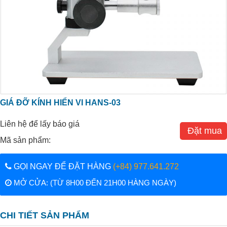
GIÁ ĐỠ KÍNH HIỂN VI HANS-03
Liên hệ để lấy báo giá
Đặt mua
Mã sản phẩm:
GỌI NGAY ĐỂ ĐẶT HÀNG
(+84) 977.641.272
MỞ CỬA: (TỪ 8H00 ĐẾN 21H00 HÀNG NGÀY)
CHI TIẾT SẢN PHẨM