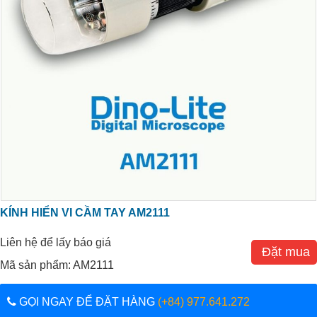
KÍNH HIỂN VI CẦM TAY AM2111
Liên hệ để lấy báo giá
Đặt mua
Mã sản phẩm: AM2111
GỌI NGAY ĐỂ ĐẶT HÀNG
(+84) 977.641.272