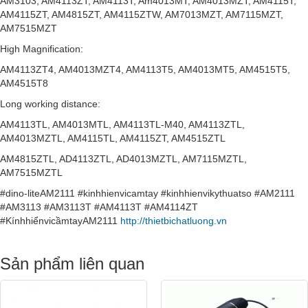
AM3103, AM4113ZT, AM4113T, Am4013MT, AM4013MZT, AM4115T,
AM4115ZT, AM4815ZT, AM4115ZTW, AM7013MZT, AM7115MZT,
AM7515MZT
High Magnification:
AM4113ZT4, AM4013MZT4, AM4113T5, AM4013MT5, AM4515T5,
AM4515T8
Long working distance:
AM4113TL, AM4013MTL, AM4113TL-M40, AM4113ZTL,
AM4013MZTL, AM4115TL, AM4115ZT, AM4515ZTL
AM4815ZTL, AD4113ZTL, AD4013MZTL, AM7115MZTL,
AM7515MZTL
#dino-liteAM2111 #kinhhienvicamtay #kinhhienvikythuatso #AM2111
#AM3113 #AM3113T #AM4113T #AM4114ZT
#KínhhiểnvicầmtayAM2111
http://thietbichatluong.vn
Sản phẩm liên quan