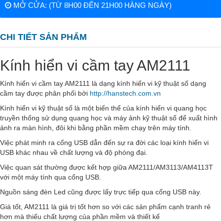
MỞ CỬA: (TỪ 8H00 ĐẾN 21H00 HÀNG NGÀY)
CHI TIẾT SẢN PHẨM
Kính hiển vi cầm tay AM2111
Kính hiển vi cầm tay AM2111 là dạng kính hiển vi kỹ thuật số dạng
cầm tay được phân phối bởi
http://hanstech.com.vn
Kính hiển vi kỹ thuật số là một biến thể của kính hiển vi quang học
truyền thống sử dụng quang học và máy ảnh kỹ thuật số để xuất hình
ảnh ra màn hình, đôi khi bằng phần mềm chạy trên máy tính.
Việc phát minh ra cổng USB dẫn đến sự ra đời các loại kính hiển vi
USB khác nhau về chất lượng và độ phóng đại.
Việc quan sát thường được kết hợp giữa AM2111/AM3113/AM4113T
với một máy tính qua cổng USB.
Nguồn sáng đèn Led cũng được lấy trực tiếp qua cổng USB này.
Giá tốt, AM2111 là giá trị tốt hơn so với các sản phẩm cạnh tranh rẻ
hơn mà thiếu chất lượng của phần mềm và thiết kế