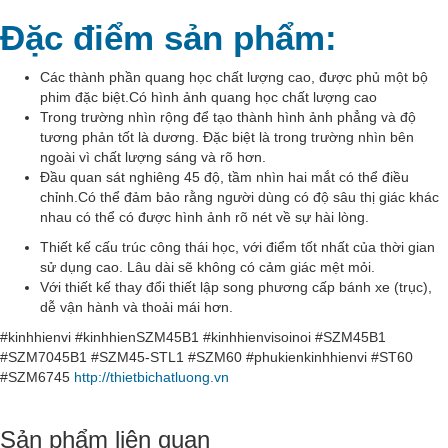
Đặc điểm sản phẩm:
Các thành phần quang học chất lượng cao, được phủ một bộ
phim đặc biệt.Có hình ảnh quang học chất lượng cao
Trong trường nhìn rộng để tạo thành hình ảnh phẳng và độ
tương phản tốt là dương. Đặc biệt là trong trường nhìn bên
ngoài vì chất lượng sáng và rõ hơn.
Đầu quan sát nghiêng 45 độ, tầm nhìn hai mắt có thể điều
chỉnh.Có thể đảm bảo rằng người dùng có độ sâu thị giác khác
nhau có thể có được hình ảnh rõ nét về sự hài lòng.
Thiết kế cấu trúc công thái học, với điểm tốt nhất của thời gian
sử dụng cao. Lâu dài sẽ không có cảm giác mệt mỏi.
Với thiết kế thay đổi thiết lập song phương cấp bánh xe (trục),
dễ vận hành và thoải mái hơn.
#kinhhienvi #kinhhienSZM45B1 #kinhhienvisoinoi #SZM45B1
#SZM7045B1 #SZM45-STL1 #SZM60 #phukienkinhhienvi #ST60
#SZM6745
http://thietbichatluong.vn
Sản phẩm liên quan