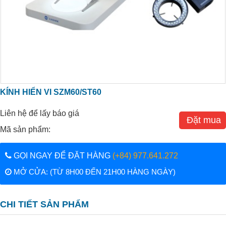
KÍNH HIỂN VI SZM60/ST60
Liên hệ để lấy báo giá
Đặt mua
Mã sản phẩm:
GỌI NGAY ĐỂ ĐẶT HÀNG
(+84) 977.641.272
MỞ CỬA: (TỪ 8H00 ĐẾN 21H00 HÀNG NGÀY)
CHI TIẾT SẢN PHẨM