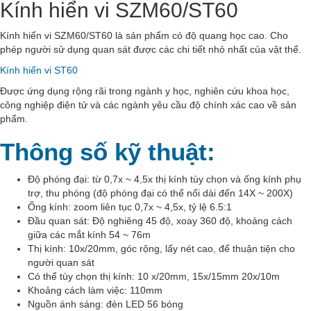
Kính hiển vi SZM60/ST60
Kính hiển vi SZM60/ST60 là sản phẩm có độ quang học cao. Cho
phép người sử dụng quan sát được các chi tiết nhỏ nhất của vật thể.
Kính hiển vi ST60
Được ứng dụng rộng rãi trong ngành y học, nghiên cứu khoa học,
công nghiệp điện tử và các ngành yêu cầu độ chính xác cao về sản
phẩm.
Thông số kỹ thuật:
Độ phóng đại: từ 0,7x ~ 4,5x thị kính tùy chọn và ống kính phụ
trợ, thu phóng (độ phóng đại có thể nối dài đến 14X ~ 200X)
Ống kính: zoom liên tục 0,7x ~ 4,5x, tỷ lệ 6.5:1
Đầu quan sát: Độ nghiêng 45 độ, xoay 360 độ, khoảng cách
giữa các mắt kính 54 ~ 76m
Thị kính: 10x/20mm, góc rộng, lấy nét cao, để thuận tiện cho
người quan sát
Có thể tùy chọn thị kính: 10 x/20mm, 15x/15mm 20x/10m
Khoảng cách làm việc: 110mm
Nguồn ánh sáng: đèn LED 56 bóng