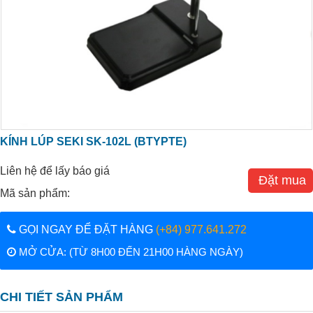
KÍNH LÚP SEKI SK-102L (BTYPTE)
Liên hệ để lấy báo giá
Đặt mua
Mã sản phẩm:
GỌI NGAY ĐỂ ĐẶT HÀNG
(+84) 977.641.272
MỞ CỬA: (TỪ 8H00 ĐẾN 21H00 HÀNG NGÀY)
CHI TIẾT SẢN PHẨM