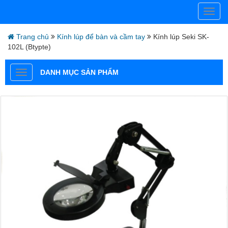
Trang chủ
Kính lúp để bàn và cầm tay
Kính lúp Seki SK-
102L (Btypte)
DANH MỤC SẢN PHẨM