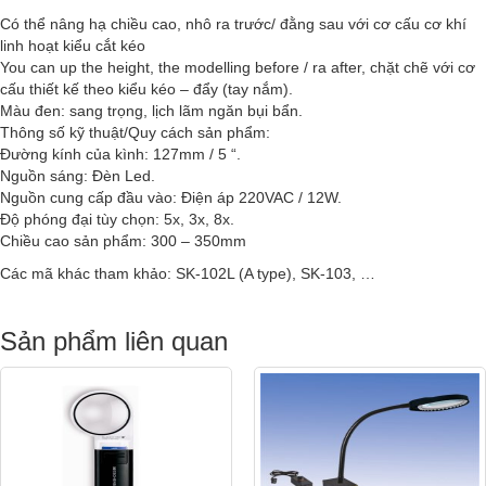
Có thể nâng hạ chiều cao, nhô ra trước/ đằng sau với cơ cấu cơ khí
linh hoạt kiểu cắt kéo
You can up the height, the modelling before / ra after, chặt chẽ với cơ
cấu thiết kế theo kiểu kéo – đẩy (tay nắm).
Màu đen: sang trọng, lịch lãm ngăn bụi bẩn.
Thông số kỹ thuật/Quy cách sản phẩm:
Đường kính của kình: 127mm / 5 “.
Nguồn sáng: Đèn Led.
Nguồn cung cấp đầu vào: Điện áp 220VAC / 12W.
Độ phóng đại tùy chọn: 5x, 3x, 8x.
Chiều cao sản phẩm: 300 – 350mm
Các mã khác tham khảo: SK-102L (A type), SK-103, …
Sản phẩm liên quan