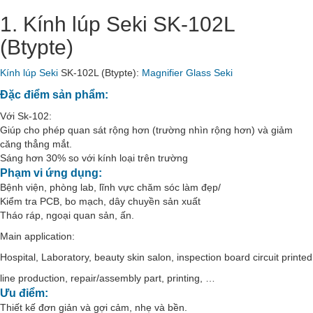
1. Kính lúp Seki SK-102L
(Btypte)
Kính lúp Seki
SK-102L (Btypte):
Magnifier Glass Seki
Đặc điểm sản phẩm:
Với Sk-102:
Giúp cho phép quan sát rộng hơn (trường nhìn rộng hơn) và giảm
căng thẳng mắt.
Sáng hơn 30% so với kính loại trên trường
Phạm vi ứng dụng:
Bệnh viện, phòng lab, lĩnh vực chăm sóc làm đẹp/
Kiểm tra PCB, bo mạch, dây chuyền sản xuất
Tháo ráp, ngoại quan sản, ấn.
Main application:
Hospital, Laboratory, beauty skin salon, inspection board circuit printed
line production, repair/assembly part, printing, …
Ưu điểm:
Thiết kế đơn giản và gợi cảm, nhẹ và bền.